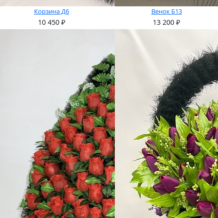
Корзина Д6
Венок Б13
10 450
₽
13 200
₽