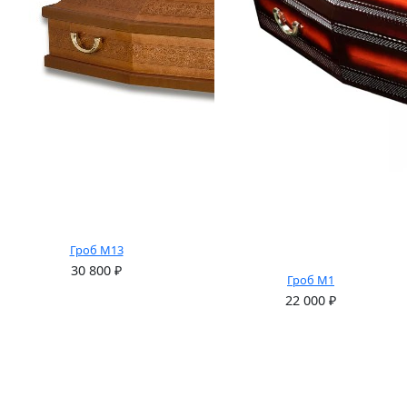
Гроб М13
30 800
₽
Гроб М1
22 000
₽