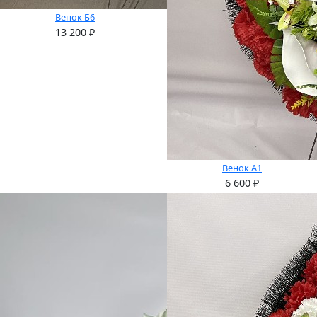
Венок Б6
13 200
₽
Венок А1
6 600
₽