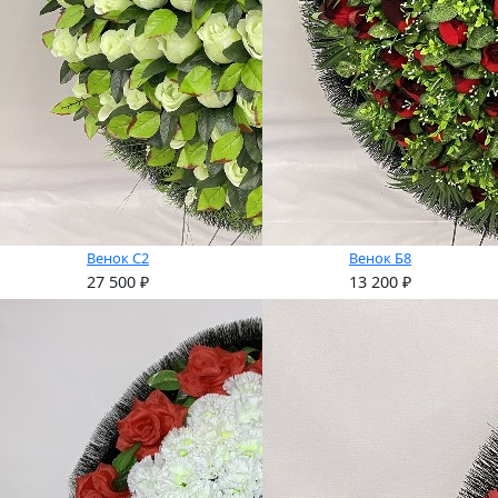
Венок С2
Венок Б8
27 500
₽
13 200
₽