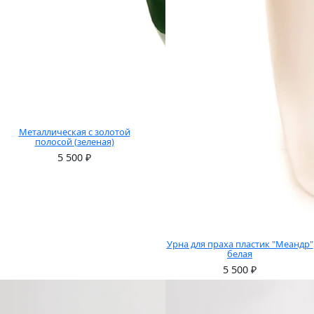
Металлическая с золотой
полосой (зеленая)
5 500
₽
Урна для праха пластик "Меандр"
белая
5 500
₽