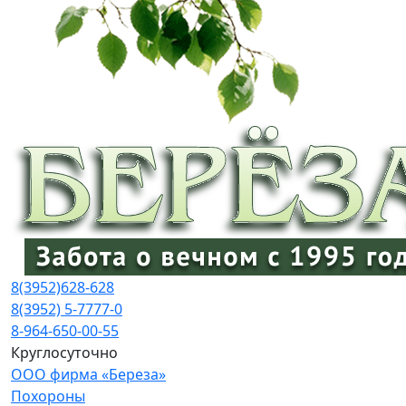
8(3952)
628-628
8(3952) 5-7777-0
8-964-650-00-55
Круглосуточно
ООО фирма «Береза»
Похороны