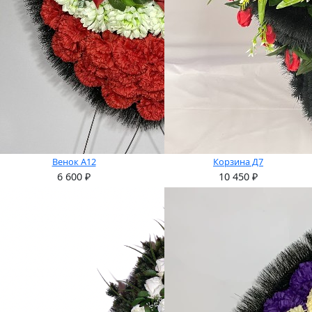
Венок А12
Корзина Д7
6 600
₽
10 450
₽