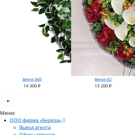
Венок В45
Венок Б2
14 300
₽
13 200
₽
Меню:
ООО фирма «Береза»
Выезд агента
Офисы продаж