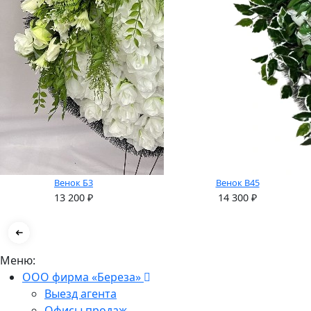
Венок Б3
Венок В45
13 200
₽
14 300
₽
Меню:
ООО фирма «Береза»
Выезд агента
Офисы продаж